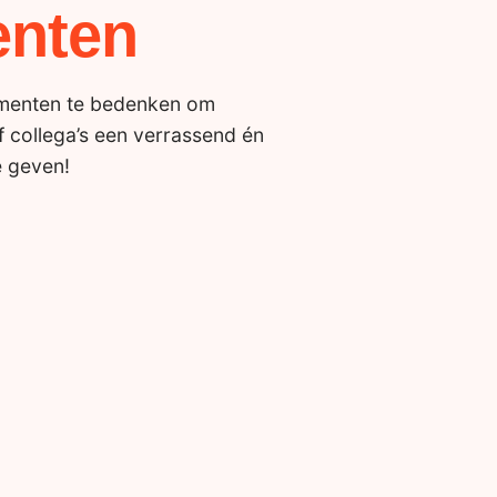
nten
omenten te bedenken om
of collega’s een verrassend én
e geven!