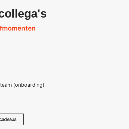
collega's
eefmomenten
 team (onboarding)
iecadeaus