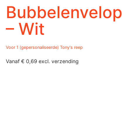
Bubbelenvelop
– Wit
Voor 1 (gepersonaliseerde) Tony's reep
Vanaf
€
0,69
excl. verzending