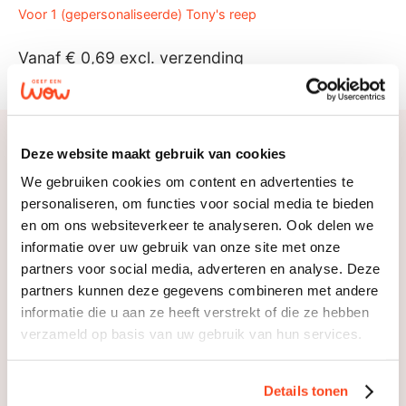
Voor 1 (gepersonaliseerde) Tony's reep
Vanaf
€
0,69
excl. verzending
Gepersonaliseerde Tony's
Deze website maakt gebruik van cookies
repen bezorgen op de
We gebruiken cookies om content en advertenties te
deurmat
personaliseren, om functies voor social media te bieden
en om ons websiteverkeer te analyseren. Ook delen we
informatie over uw gebruik van onze site met onze
Verstuur de door jouw gepersonaliseerde repen van
partners voor social media, adverteren en analyse. Deze
Tony’s Chocolonely in een verzendverpakking van Geef
partners kunnen deze gegevens combineren met andere
een Wow. Kies je verzendmethode, geef de adressen
informatie die u aan ze heeft verstrekt of die ze hebben
door en wij zorgen ervoor dat je Tony’s reep in een
verzameld op basis van uw gebruik van hun services.
luchtkussenenvelop of luxe Giftbox bij de ontvanger
op de deurmat valt!
Details tonen