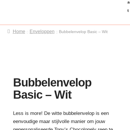
t
Home
Enveloppen
Bubbelenvelop Basic – Wit
Bubbelenvelop
Basic – Wit
Less is more! De witte bubbelenvelop is een
eenvoudige maar stijlvolle manier om jouw
gepersonaliseerde Tony’s Chocolonely reep te