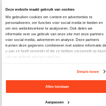
a
ti
Deze website maakt gebruik van cookies
e
We gebruiken cookies om content en advertenties te
d
personaliseren, om functies voor social media te bieden en
om ons websiteverkeer te analyseren. Ook delen we
ie
informatie over uw gebruik van onze site met onze partners
n
voor social media, adverteren en analyse. Deze partners
s
kunnen deze gegevens combineren met andere informatie di
t
u aan ze heeft verstrekt of die ze hebben verzameld op basi
van uw gebruik van hun services.
e
r
Details tonen
h
al
Alles toestaan
e
n
Aanpassen