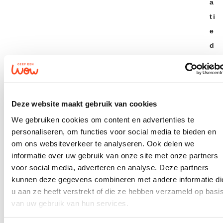
a
ti
e
d
ie
n
s
t
Deze website maakt gebruik van cookies
We gebruiken cookies om content en advertenties te
personaliseren, om functies voor social media te bieden en
e
om ons websiteverkeer te analyseren. Ook delen we
r
informatie over uw gebruik van onze site met onze partners
h
voor social media, adverteren en analyse. Deze partners
al
kunnen deze gegevens combineren met andere informatie di
e
u aan ze heeft verstrekt of die ze hebben verzameld op basi
van uw gebruik van hun services.
n