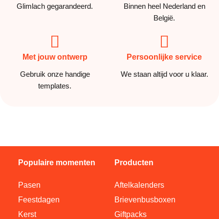
Glimlach gegarandeerd.
Binnen heel Nederland en
België.
Met jouw ontwerp
Persoonlijke service
Gebruik onze handige
We staan altijd voor u klaar.
templates.
Populaire momenten
Producten
Pasen
Aftelkalenders
Feestdagen
Brievenbusboxen
Kerst
Giftpacks