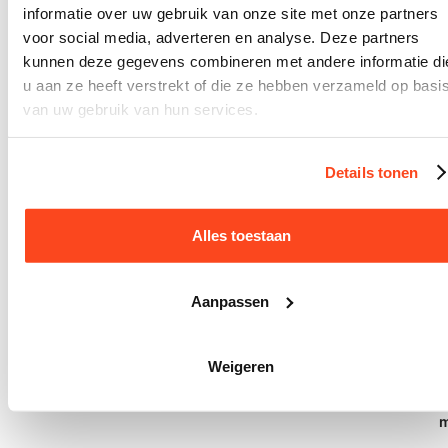
informatie over uw gebruik van onze site met onze partners
voor social media, adverteren en analyse. Deze partners
la
kunnen deze gegevens combineren met andere informatie di
n
u aan ze heeft verstrekt of die ze hebben verzameld op basi
t
van uw gebruik van hun services.
e
n
Details tonen
s
e
Alles toestaan
r
vi
Aanpassen
c
e
Weigeren