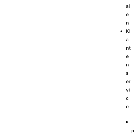
al
e
n
Kl
a
nt
e
n
s
er
vi
c
e